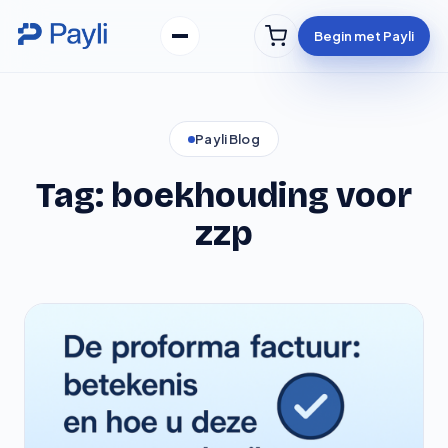
Ga
Skip
naar
to
Begin met Payli
de
content
inhoud
Payli Blog
Tag:
boekhouding voor
zzp