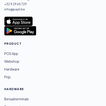
+32 9 29 65 729
info@payli.be
PRODUCT
POS App
Webshop
Hardware
Prijs
HARDWARE
Betaalterminals