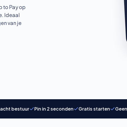
ap to Pay op
e. Ideaal
gen van je
bestuur
Pin in 2 seconden
Gratis starten
Geen vaste