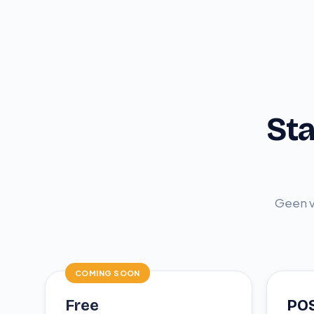
St
Geen va
COMING SOON
Free
PO