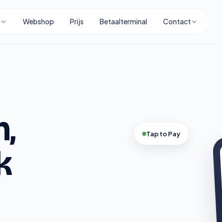
Webshop
Prijs
Betaalterminal
Contact
systeem en beta
n,
Tap to Pay
k