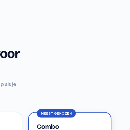
voor
p als je
MEEST GEKOZEN
Combo