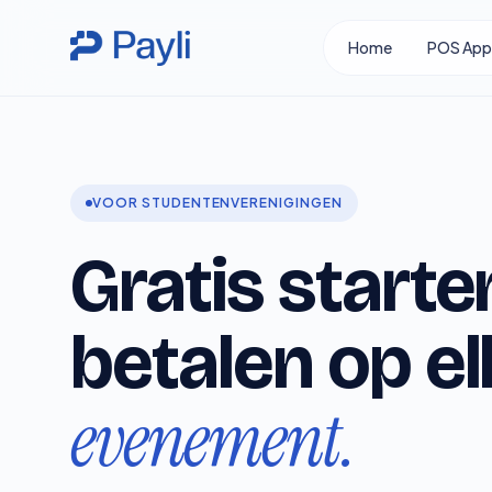
Ga
Skip
naar
to
Home
POS App
de
content
inhoud
VOOR STUDENTENVERENIGINGEN
Gratis kassa
Gratis starte
betalen op el
evenement.