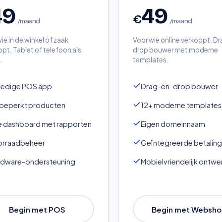
49
49
€
/maand
/maand
ie in de winkel of zaak
Voor wie online verkoopt. D
pt. Tablet of telefoon als
drop bouwer met moderne
.
templates.
ledige POS app
Drag-en-drop bouwer
beperkt producten
12+ moderne templates
e dashboard met rapporten
Eigen domeinnaam
orraadbeheer
Geïntegreerde betalin
rdware-ondersteuning
Mobielvriendelijk ontwe
Begin met POS
Begin met Websh