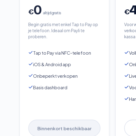
0
€
€
altijd gratis
Begin gratis met enkel Tap to Pay op
Voor w
je telefoon. Ideaal om Payli te
verkoo
proberen.
kassa
Tap to Pay via NFC-telefoon
Vol
iOS & Android app
On
Onbeperkt verkopen
Liv
Basis dashboard
Vo
Ha
Binnenkort beschikbaar