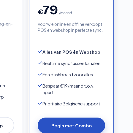
79
€
/maand
rag-en-
Voor wie online én offline verkoopt.
POS en webshop in perfecte sync.
Alles van POS én Webshop
Realtime sync tussen kanalen
Eén dashboard voor alles
gen
Bespaar €19/maand t.o.v.
apart
rp
Prioritaire Belgische support
op
Begin met Combo