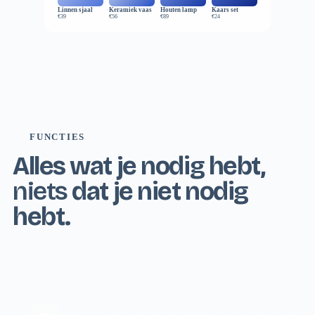
Linnen sjaal
Keramiek vaas
Houten lamp
Kaars set
€39
€56
€89
€24
FUNCTIES
Alles wat je nodig hebt,
niets
dat je niet nodig
hebt.