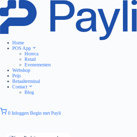
Ga
Skip
naar
to
de
content
inhoud
Home
POS App
Horeca
Retail
Evenementen
Webshop
Prijs
Betaalterminal
Contact
Blog
0
Inloggen
Begin met Payli