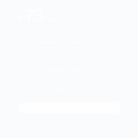
79
€
/maand
Alles van POS én Webshop
Real-time voorraad sync
Eén centraal dashboard
Online betalingen geïntegreerd
Bespaar €19/maand
Prioritaire support
Start Combo