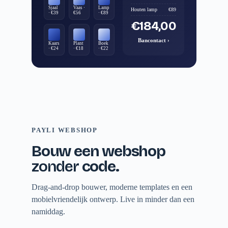
Sjaal
Vaas ·
Lamp
Houten lamp
€89
· €39
€56
· €89
€184,00
Bancontact ›
Kaars
Plant
Boek
· €24
· €18
· €22
PAYLI WEBSHOP
Bouw een webshop
zonder
code.
Drag-and-drop bouwer, moderne templates en een
mobielvriendelijk ontwerp. Live in minder dan een
namiddag.