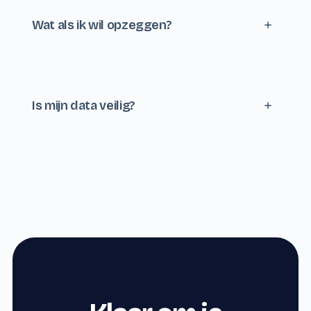
geen verborgen kosten, geen verrassingen achteraf.
Wat als ik wil opzeggen?
Maandelijks opzegbaar, geen vragen, geen boetes. Je
data exporteer je in één klik mee, mocht je ooit van
gedachten veranderen.
Is mijn data veilig?
Alle data wordt versleuteld opgeslagen in Europese
datacenters (GDPR-conform), met dagelijkse back-ups.
Betalingen lopen via PCI-DSS gecertificeerde providers.
We nemen veiligheid serieus.