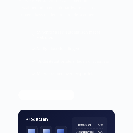
Verwerk verkopen snel, accepteer alle
betaalmethoden en sluit hardware aan zoals
printers, kassa-laden en barcode scanners.
Synchroniseert automatisch met je
webshop
Veilige kaartbetalingen
Ondersteunt printers, laden & scanners
Meerdere medewerkersprofielen
Ontdek POS-systeem
Producten
Linnen sjaal
€39
Keramiek vaas
€56