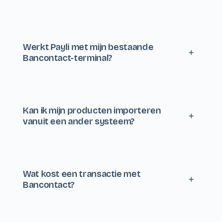
De meeste ondernemers zijn binnen de 5 minuten live.
Account aanmaken duurt een minuut, je producten
importeren of toevoegen kan via CSV-upload of
Werkt Payli met mijn bestaande
handmatig. Voor de webshop kies je een template en je
Bancontact-terminal?
bent klaar.
In de meeste gevallen wel. We werken samen met de
grote betaalproviders. Twijfel? Bel ons even op +32 9 29
65 729 met het model van je terminal en we zeggen
Kan ik mijn producten importeren
direct of het compatibel is.
vanuit een ander systeem?
Jazeker. We ondersteunen CSV en Excel imports voor
producten, klanten en voorraad. Komt je data uit een
specifiek systeem (Lightspeed, Shopify,
Wat kost een transactie met
WooCommerce…)? We helpen je gratis met de migratie.
Bancontact?
Eenvoudig en transparant: een transactie met Bancontact
kost altijd 1,2%. Verder betaal je enkel je abonnement,