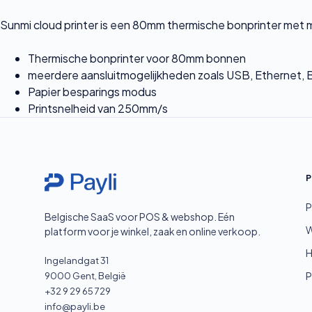
Sunmi cloud printer is een 80mm thermische bonprinter met 
Thermische bonprinter voor 80mm bonnen
meerdere aansluitmogelijkheden zoals USB, Ethernet, B
Papier besparings modus
Printsnelheid van 250mm/s
P
Belgische SaaS voor POS & webshop. Eén
platform voor je winkel, zaak en online verkoop.
H
Ingelandgat 31
P
9000 Gent, België
+32 9 29 65 729
info@payli.be