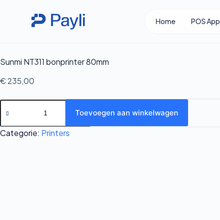
Ga
Skip
naar
to
Home
POS App
de
content
inhoud
Sunmi NT311 bonprinter 80mm
€
235,00
Sunmi
Toevoegen aan winkelwagen
NT311
bonprinter
Categorie:
Printers
80mm
aantal