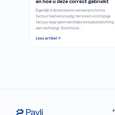
en hoe u deze correct gebruikt
Eigenlijk is de betekenis van een proforma
factuur heel eenvoudig: het is een voorlopige
factuur waar geen wettelijke betaalverplichting
aan vasthangt. Beschouw…
Lees artikel