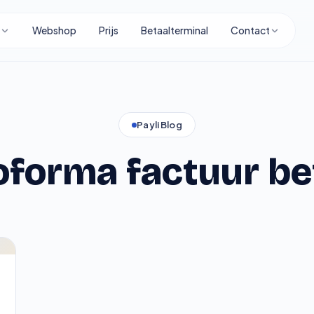
Webshop
Prijs
Betaalterminal
Contact
Payli Blog
oforma factuur be