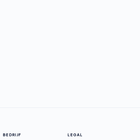
BEDRIJF
LEGAL