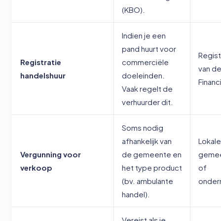
(KBO).
Indien je een
pand huurt voor
Regist
Registratie
commerciële
van d
handelshuur
doeleinden.
Financ
Vaak regelt de
verhuurder dit.
Soms nodig
afhankelijk van
Lokale
Vergunning voor
de gemeente en
gemee
verkoop
het type product
of
(bv. ambulante
onder
handel).
Vereist als je