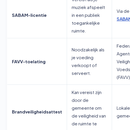
muziek afspeelt
Via de
SABAM-licentie
in een publiek
SABA
toegankelijke
ruimte.
Feder
Noodzakelijk als
Agent
je voeding
FAVV-toelating
Veilig
verkoopt of
Voeds
serveert.
(FAVV)
Kan vereist zijn
door de
gemeente om
Lokal
Brandveiligheidsattest
de veiligheid van
gemee
de ruimte te