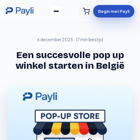
Ga
Skip
naar
to
Begin met Payli
de
content
inhoud
6 december 2025 · 17 min leestijd
Een succesvolle pop up
winkel starten in België